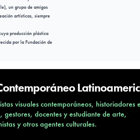
ile), un grupo de amigos
eación artísticas, siempre
 cuya producción plástica
recida por la Fundación de
x, Francia. Tercer lugar de
 Generation Art Prize 2014
th Biennial of Graphic Arts
 Contemporáneo Latinoameri
Bellas Artes (Bienal de
emporáneo (Santiago, Chile,
stas visuales contemporáneos, historiadores 
 Américas (La Habana, Cuba,
kawa Gallery (London,UK) y
s, gestores, docentes y estudiante de arte,
, Eslovenia).
nistas y otros agentes culturales.