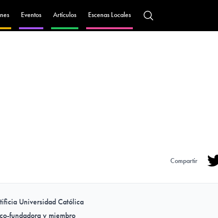
nes
Eventos
Artículos
Escenas Locales
Compartir
Tw
ificia Universidad Católica
 co-fundadora y miembro