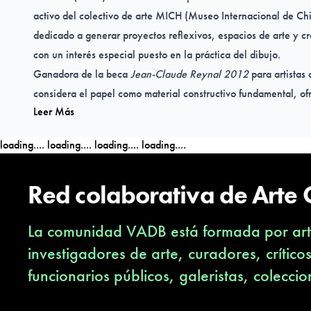
activo del colectivo de arte MICH (Museo Internacional de Ch
dedicado a generar proyectos reflexivos, espacios de arte y cr
con un interés especial puesto en la práctica del dibujo.
Ganadora de la beca
Jean-Claude Reynal 2012
para artistas
considera el papel como material constructivo fundamental, of
Leer Más
Francia en conjunto con la Escuela de Bellas Artes de Bordeau
Beca de Arte CCU 2013
(Santiago, Chile).
Finalista de
Future
loading....
loading....
loading....
loading....
(PinchukArtCentre, Kiev, Ucrania) y mención honrosa en la 30
(Liubliana, Eslovenia) del 2015.
Red colaborativa de Arte
Ha exhibido su trabajo en lugares como el Museo Nacional de 
Artes Mediales, Santiago, Chile, 2013), Museo de Arte Cont
La comunidad VADB está formada por arti
2010), ArteBA (Buenos Aires, Argentina, 2012), Casa de las
2013), PinchukArtCentre (Kiev, Ucrania, 2014), Carlos/Ishi
investigadores de arte, curadores, crítico
el Internacional Centre of Graphic Arts de Eslovenia (Liubliana
funcionarios públicos, galeristas, coleccio