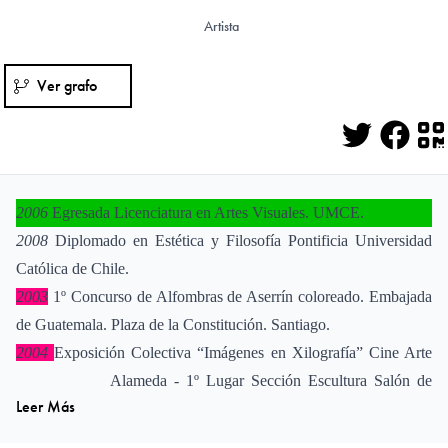
Artista
Ver grafo
Twitter
Face
Q
2006
Egresada Licenciatura en Artes Visuales. UMCE.
2008
Diplomado en Estética y Filosofía Pontificia Universidad
Católica de Chile.
2003
1º Concurso de Alfombras de Aserrín coloreado. Embajada
de Guatemala.
Plaza de la Constitución. Santiago.
2004
Exposición Colectiva “Imágenes en Xilografía” Cine Arte
Alameda -
1º Lugar Sección Escultura Salón de
Leer Más
Alumnos UMCE
2005
2º Concurso de Artes Visuales Canson UC DESDE