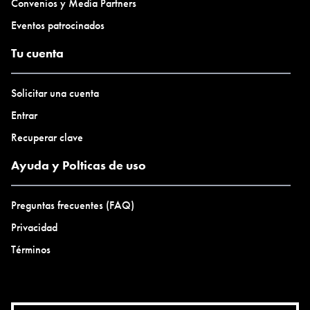
Convenios y Media Partners
cultura El Bosque. -
Escolar- Intervención
Eventos patrocinados
manzanas Escuela de Arte UMCE -
1º Lugar Área
Pintura Salón de Alumnos UMCE -
2º Lugar Área
Tu cuenta
Grabado Salón de Alumnos UMCE - M
ención
Honrosa con ensayo Cuerpo del Hábito Área
Solicitar una cuenta
Teoría
Salón de Alumnos UMCE - C
oncurso
Entrar
Taller Arte en Vivo realización de obra in situ
Recuperar clave
MNBA - Ex
posición Caja Negra Taller de Artes
Ayuda y Polticas de uso
Visuales en Periférica Arte de base. Centro
Cultural Borges Buenos Aires. Argentina.
Preguntas frecuentes (FAQ)
-
Módulos, tramas y retratos. Curatoría virtual de
Carlos Navarrete
www.artenlinea.cl
-
Ayudante
Privacidad
Meritante en el Área Forma y Espacio con
Términos
profesor Roberto Bascuñan Díaz área Escultura.
Escuela de Arte UMCE.
2007
"
Fruna y bocado", pinturas sobre cartón Encuentro