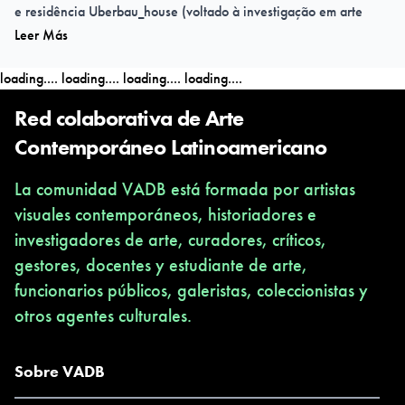
e residência Uberbau_house (voltado à investigação em arte
Leer Más
latino-americana 2016-2017) e consultora de arte
contemporânea do Ponto Digital: Trienal das Artes, ligado ao
loading....
loading....
loading....
loading....
Sesc Sorocaba (2017). Já colaborou com publicações como
Select, DASartes, Dardo, Curatoria Forense Editorial e é
Red colaborativa de Arte
fundadora e editora da revista digital Arte ConTexto
Contemporáneo Latinoamericano
(www.artcontexto.com.br, 2013-), junto com Talitha Motter.
La comunidad VADB está formada por artistas
visuales contemporáneos, historiadores e
investigadores de arte, curadores, críticos,
gestores, docentes y estudiante de arte,
funcionarios públicos, galeristas, coleccionistas y
otros agentes culturales.
Sobre VADB