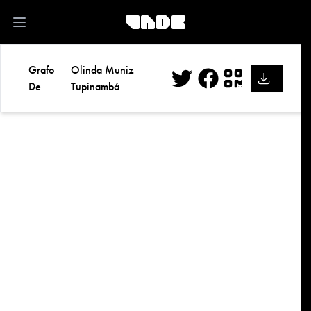
kk
Open main menu
Grafo
Olinda Muniz
De
Tupinambá
Twitter
Facebook
QR