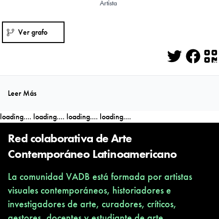
Artista
Ver grafo
Twitter
Face
Q
Leer Más
loading....
loading....
loading....
loading....
Red colaborativa de Arte
Contemporáneo Latinoamericano
La comunidad VADB está formada por artistas
visuales contemporáneos, historiadores e
investigadores de arte, curadores, críticos,
gestores, docentes y estudiante de arte,