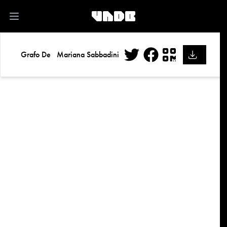
kk
Open main menu
Grafo De
Mariana Sabbadini
Twitter
Facebook
QR