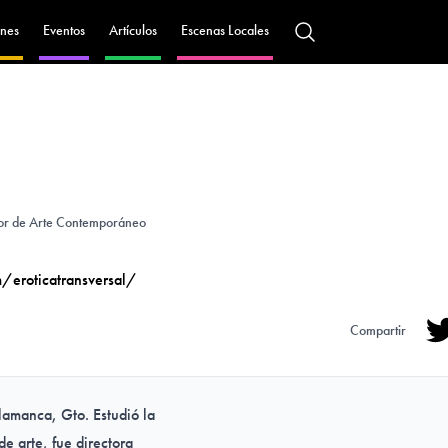
nes
Eventos
Artículos
Escenas Locales
dor de Arte Contemporáneo
/eroticatransversal/
Compartir
Tw
amanca, Gto. Estudió la
e arte, fue directora