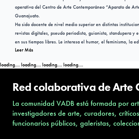
operativa del Centro de Arte Contemporáneo “Aparato de Arte
Guanajuato.
Ha sido docente de nivel medio superior en distintas institucio
revistas digitales, pseudo periodista, guionista, standupera y 
en sus tiempos libres. Le interesa el humor, el feminismo, la 
Leer Más
sexualidad en todos sus espectros.
loading....
loading....
loading....
loading....
Red colaborativa de Arte
La comunidad VADB está formada por arti
investigadores de arte, curadores, crítico
funcionarios públicos, galeristas, coleccio