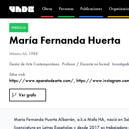
Obras
Personas
Publicaciones
Organizacio
PERSONA
María Fernanda Huerta
México
Jul, 1988
Gestor de Arte Contemporáneo
Profesor / Docente no formal
Investiga
Sitios web
https://www.aparatodearte.com/
,
https://www.instagram.com
Ver grafo
María Fernanda Huerta Albarrán, a.k.a Mafa HA, nació en Sal
licenciatura en Letras Españolas y desde 2017 es trabajadora d