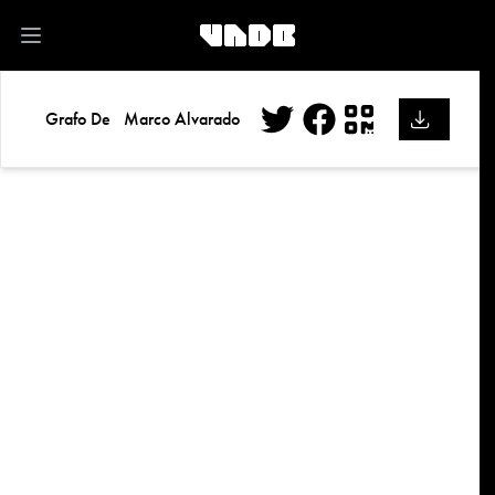
kk
Open main menu
Grafo De
Marco Alvarado
Twitter
Facebook
QR