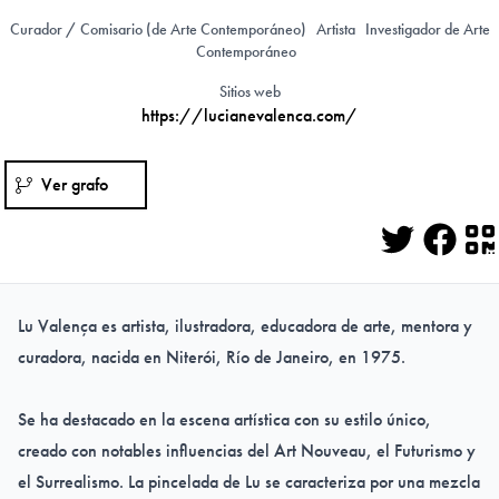
Curador / Comisario (de Arte Contemporáneo)
Artista
Investigador de Arte
Contemporáneo
Sitios web
https://lucianevalenca.com/
Ver grafo
Twitter
Face
Q
Lu Valença es artista, ilustradora, educadora de arte, mentora y
curadora, nacida en Niterói, Río de Janeiro, en 1975.
Se ha destacado en la escena artística con su estilo único,
creado con notables influencias del Art Nouveau, el Futurismo y
el Surrealismo. La pincelada de Lu se caracteriza por una mezcla