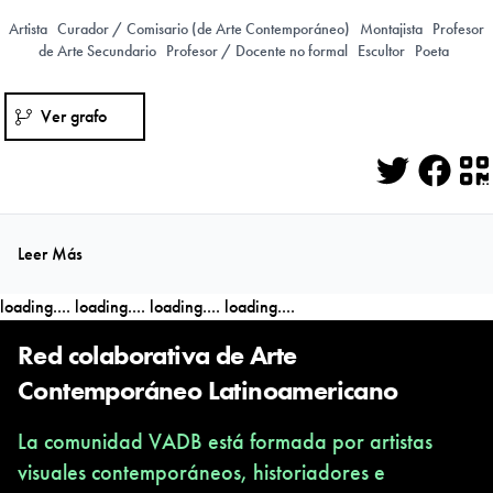
Artista
Curador / Comisario (de Arte Contemporáneo)
Montajista
Profesor
de Arte Secundario
Profesor / Docente no formal
Escultor
Poeta
Ver grafo
Twitter
Face
Q
Leer Más
loading....
loading....
loading....
loading....
Red colaborativa de Arte
Contemporáneo Latinoamericano
La comunidad VADB está formada por artistas
visuales contemporáneos, historiadores e