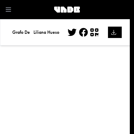
kk
Open main menu
Grafo De
Liliana Hueso
Twitter
Facebook
QR