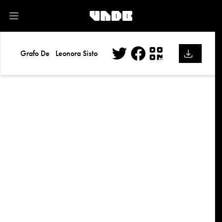
kk
Open main menu
Grafo De
Leonora Sisto
Twitter
Facebook
QR