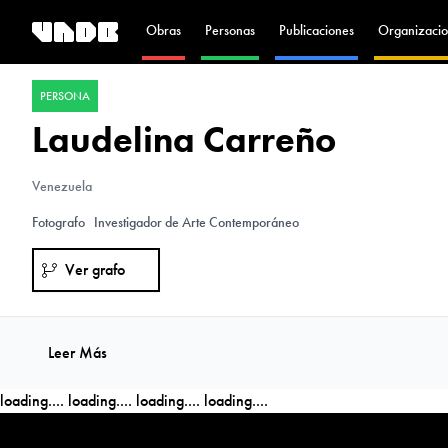
Obras
Personas
Publicaciones
Organizacio
PERSONA
Laudelina Carreño
Venezuela
Fotografo
Investigador de Arte Contemporáneo
Ver grafo
Leer Más
loading....
loading....
loading....
loading....