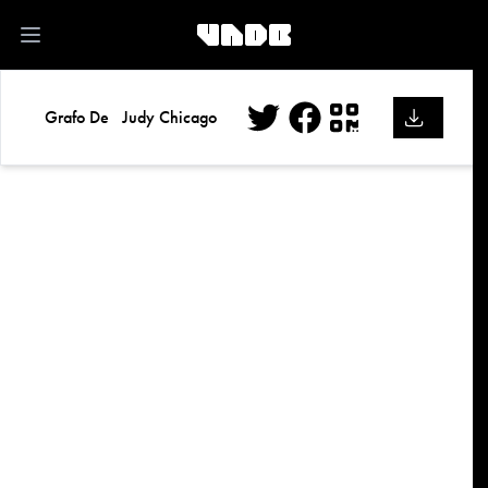
kk
Open main menu
Grafo De
Judy Chicago
Twitter
Facebook
QR