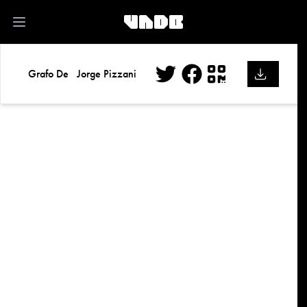
kk
Open main menu
Grafo De
Jorge Pizzani
Twitter
Facebook
QR