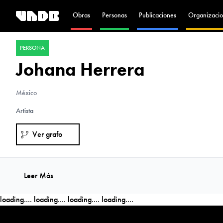
Obras
Personas
Publicaciones
Organizacio
PERSONA
Johana Herrera
México
Artista
Ver grafo
Leer Más
loading....
loading....
loading....
loading....