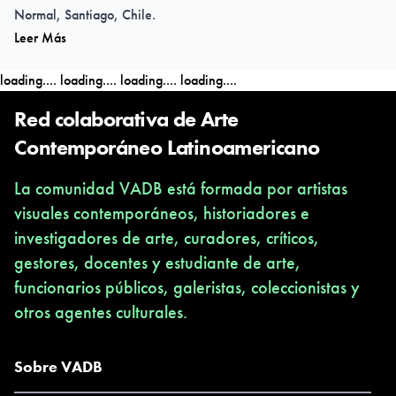
Normal, Santiago, Chile.
Leer Más
2013: SITUACION FUTURA QUE DESEA ALCANZAR, Centro
Cultural del Tricentenario.
loading....
loading....
loading....
loading....
2013: FACES OF THE NEW WORLD, Roar Gallery, Wellington
New Zealand.
Red colaborativa de Arte
2013: PASO DE CEBRA, Sala de Arte las Condes, Santiago,
Contemporáneo Latinoamericano
Chile.
La comunidad VADB está formada por artistas
2012: SENSACION,Local Arte Contemporaneo, Santiago,
visuales contemporáneos, historiadores e
Chile.
investigadores de arte, curadores, críticos,
2012: MUSEO DE LA RESISTENCIA, Colectiva, Galeria Daniel
gestores, docentes y estudiante de arte,
Moron, Suiza.
funcionarios públicos, galeristas, coleccionistas y
2012: JOYAS DEL APOCALIPSYS,Bruno Gallery, Lima, Perú.
otros agentes culturales.
2012: VIDA DE PERROS, Espacio Flor, Santiago, Chile.
2012: ARTEFACTO, Casa Lo Matta, Santiago, Chile
2011: JOYAS DEL APOCALIPSIS, Galeria Isla Flotante, Buenos
Sobre VADB
Aires, Argentina. 2008: EJERCICIO RETRATO, MAC Valdivia,