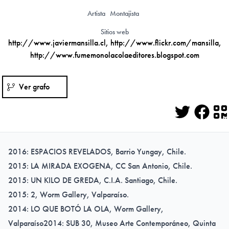
Artista
Montajista
Sitios web
http://www.javiermansilla.cl
,
http://www.flickr.com/mansilla
,
http://www.fumemonolacolaeditores.blogspot.com
Ver grafo
Twitter
Face
Q
2016: ESPACIOS REVELADOS, Barrio Yungay, Chile.
2015: LA MIRADA EXOGENA, CC San Antonio, Chile.
2015: UN KILO DE GREDA, C.I.A. Santiago, Chile.
2015: 2, Worm Gallery, Valparaíso.
2014: LO QUE BOTÓ LA OLA, Worm Gallery,
Valparaíso2014: SUB 30, Museo Arte Contemporáneo, Quinta