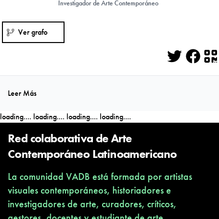
Investigador de Arte Contemporáneo
Ver grafo
Twitter
Face
Q
Leer Más
loading....
loading....
loading....
loading....
Red colaborativa de Arte
Contemporáneo Latinoamericano
La comunidad VADB está formada por artistas
visuales contemporáneos, historiadores e
investigadores de arte, curadores, críticos,
gestores, docentes y estudiante de arte,