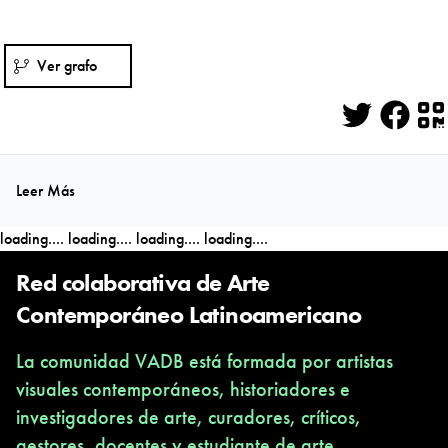
Ver grafo
Twitter
Face
Q
Leer Más
loading....
loading....
loading....
loading....
Red colaborativa de Arte
Contemporáneo Latinoamericano
La comunidad VADB está formada por artistas
visuales contemporáneos, historiadores e
investigadores de arte, curadores, críticos,
gestores, docentes y estudiante de arte,