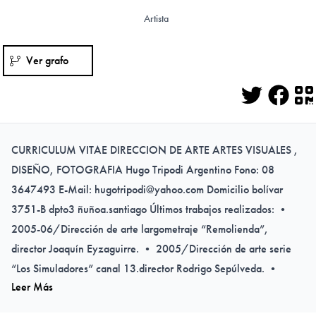
Artista
Ver grafo
Twitter
Face
Q
CURRICULUM VITAE DIRECCION DE ARTE ARTES VISUALES ,
DISEÑO, FOTOGRAFIA Hugo Tripodi Argentino Fono: 08
3647493 E-Mail:
hugotripodi@yahoo.com
Domicilio bolívar
3751-B dpto3 ñuñoa.santiago Últimos trabajos realizados: •
2005-06/Dirección de arte largometraje “Remolienda”,
director Joaquín Eyzaguirre. • 2005/Dirección de arte serie
“Los Simuladores” canal 13.director Rodrigo Sepúlveda. •
Leer Más
2004/Dirección de arte de teleserie “HIPPIE” canal 13
,Director Cristian Galaz. • 2003/Dirección de arte de