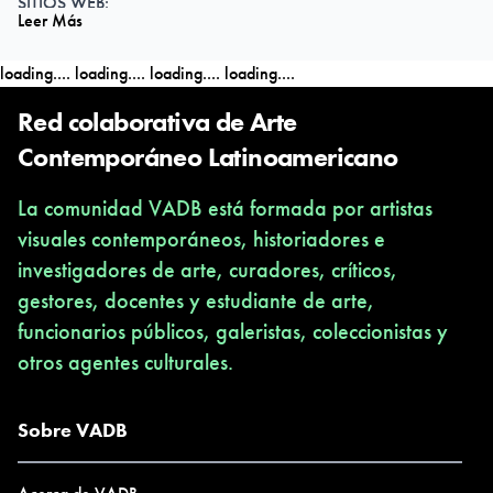
SITIOS WEB:
Leer Más
www.gustavodanielrios.blogspot.com.ar
www.boladenieve.org.ar/node/165
loading....
loading....
loading....
loading....
EXPOSICIONES INDIVIDUALES (Selección).
Red colaborativa de Arte
2015: Galería“Cecilia Caballero”.Buenos Aires
Contemporáneo Latinoamericano
2009 Espacio “la Punta”, San Miguel de Tucumán.
Intervención en el Consejo de la Cultura de Valparaíso, Chile.
La comunidad VADB está formada por artistas
(Con motivo de residencia en CRAC, Centro de Residencias de
visuales contemporáneos, historiadores e
Arte Contemporáneo).
investigadores de arte, curadores, críticos,
2008 “Espacio G”, Valparaíso, Chile con motivo de Residencia.
gestores, docentes y estudiante de arte,
2003 "Sonoridad Amarilla". Buenos Aires.
funcionarios públicos, galeristas, coleccionistas y
2001 Espacio "Apollonia" Centre Europeen d`echanges
otros agentes culturales.
Artistiques, Estrasburgo, Francia, con motivo de la presentación
de la Revista "Rhinoceros comme revue d`art contemporain:
Sobre VADB
Gustavo Ríos."
1998 Centro Cultural Georges Brassens, Léognan, Francia.