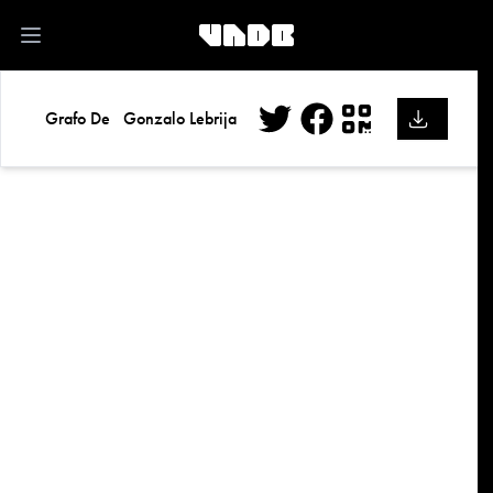
kk
Open main menu
Grafo De
Gonzalo Lebrija
Twitter
Facebook
QR