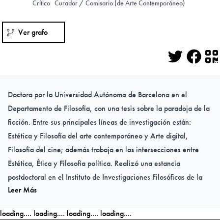
Crítico
Curador / Comisario (de Arte Contemporáneo)
Ver grafo
Twitter
Face
Q
Doctora por la Universidad Autónoma de Barcelona en el
Departamento de Filosofía, con una tesis sobre la paradoja de la
ficción. Entre sus principales líneas de investigación están:
Estética y Filosofía del arte contemporáneo y Arte digital,
Filosofía del cine; además trabaja en las intersecciones entre
Estética, Ética y Filosofía política. Realizó una estancia
postdoctoral en el Instituto de Investigaciones Filosóficas de la
Leer Más
Universidad Nacional Autónoma de México (UNAM) con un
proyecto sobre juicio estético y valor moral.
loading....
loading....
loading....
loading....