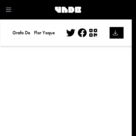
kk
Open main menu
Grafo De
Flor Yoque
Twitter
Facebook
QR