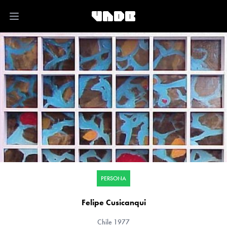
Open main menu
PERSONA
Felipe Cusicanqui
Chile
1977