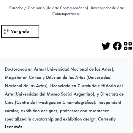
Curador / Comisario (de Arte Contemporáneo)
Investigador de Arte
Contemporáneo
Ver grafo
Twitter
Face
Q
Doctoranda en Artes (Universidad Nacional de las Artes),
Magister en Crítica y Difusión de las Artes (Universidad
Nacional de las Artes), Licenciada en Curaduría e Historia del
Arte (Universidad del Museo Social Argentino), y Directora de
Cine (Centro de Investigación Cinematográfica). Independent
curator, exhibition designer, professsor and researcher
specialized in curatorship and exhibition design. Currently
Leer Más
attending Ph.D in Arts from the Universidad Nacional de las