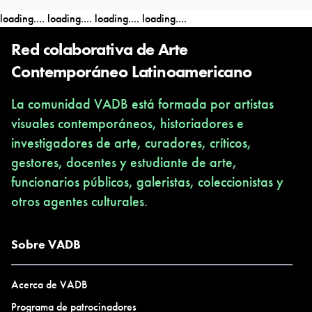
Artes. Master in Criticism and Diffusion of Arts from the
loading....
loading....
loading....
loading....
Universidad Nacional de las Artes. Degree in Curatorship and
Art History from the Universidad del Museo Social Argentino.
Red colaborativa de Arte
Degree in Film Direction from the Centro de Investigación
Contemporáneo Latinoamericano
Cinematográfica. Member of the Asociación Argentina de
La comunidad VADB está formada por artistas
Críticos de Arte. Professor and researcher at the Universidad
visuales contemporáneos, historiadores e
Eseade and Centro de Investigación Cinematográfica. She has
investigadores de arte, curadores, críticos,
published essays in academic and journalistic media in
gestores, docentes y estudiante de arte,
Argentina, and lives and works in Buenos Aires.
funcionarios públicos, galeristas, coleccionistas y
otros agentes culturales.
Sobre VADB
Acerca de VADB
Programa de patrocinadores