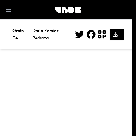
kk
Open main menu
Grafo
Darío Ramíez
De
Pedraza
Twitter
Facebook
QR