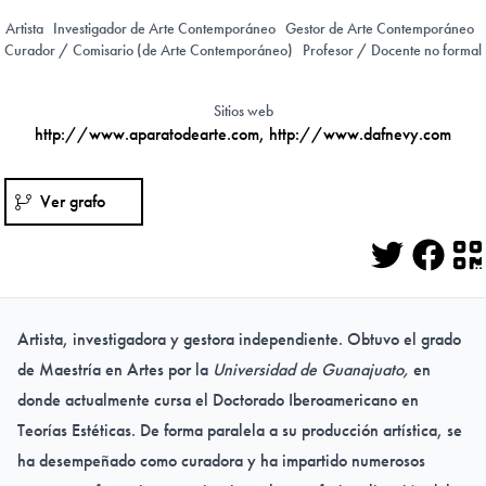
Artista
Investigador de Arte Contemporáneo
Gestor de Arte Contemporáneo
Curador / Comisario (de Arte Contemporáneo)
Profesor / Docente no formal
Sitios web
http://www.aparatodearte.com
,
http://www.dafnevy.com
Ver grafo
Twitter
Face
Q
Artista, investigadora y gestora independiente. Obtuvo el grado
de Maestría en Artes por la
Universidad de Guanajuato,
en
donde actualmente cursa el Doctorado Iberoamericano en
Teorías Estéticas. De forma paralela a su producción artística, se
ha desempeñado como curadora y ha impartido numerosos