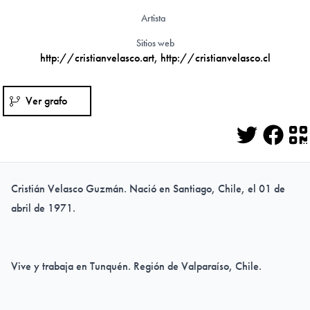
Artista
Sitios web
http://cristianvelasco.art
,
http://cristianvelasco.cl
Ver grafo
Twitter
Face
Q
Cristián Velasco Guzmán. Nació en Santiago, Chile, el 01 de
abril de 1971.
Vive y trabaja en Tunquén. Región de Valparaíso, Chile.