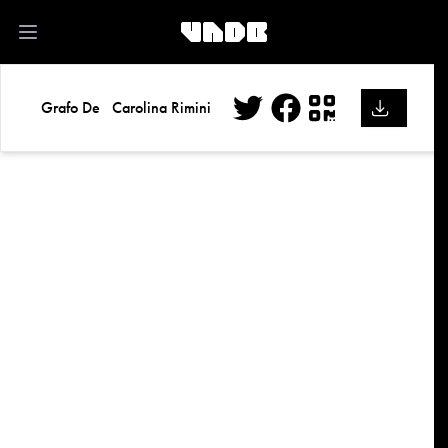
kk
Open main menu
Grafo De
Carolina Rimini
Twitter
Facebook
QR