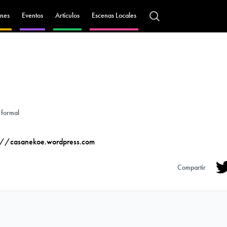
nes
Eventos
Artículos
Escenas Locales
 formal
://casanekoe.wordpress.com
Compartir
Tw