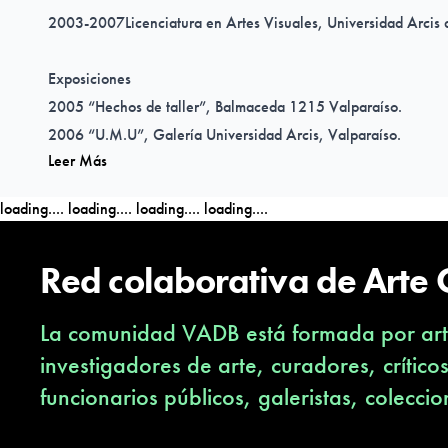
2003-2007Licenciatura en Artes Visuales, Universidad Arcis 
Exposiciones
2005 “Hechos de taller”, Balmaceda 1215 Valparaíso.
2006 “U.M.U”, Galería Universidad Arcis, Valparaíso.
Leer Más
2006 "C.O.N.V.A.T.E”, Galería delConsejo Nacional de la Cul
Valparaíso.
loading....
loading....
loading....
loading....
2006 "Duchamp nos mintió", C.A.V.S(Centro de Artes Visuales
2006 “Caballo de Troya” Feria de Arte Contemporáneo Perifér
Red colaborativa de Arte
Borges, Buenos Aires. (Dic 2006).
2007 “Haber”, Museo de Artes Visuales, Santiago.
La comunidad VADB está formada por arti
2007 “Walking Closet”, Defensoría Penal Publica, Valparaíso
2007 “Cabeza de Playa”, Galería Sala Uno, Universidad Arci
investigadores de arte, curadores, crítico
2008 Colectiva, Museumman, Valparaíso.
funcionarios públicos, galeristas, coleccio
2008 “PrivateFlat 4”, Florencia, Italia.
2008 “Saldo a favor”, Centro Cultural Matucana 100, Santia