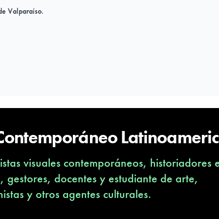
de Valparaíso.
tura y las Artes,
) Santiago.
ica, Centro Cultural
 Contemporáneo Latinoameri
stas visuales contemporáneos, historiadores 
.
s Valparaíso.
s, gestores, docentes y estudiante de arte,
nistas y otros agentes culturales.
go.