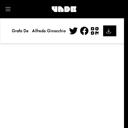
kk
Open main menu
Grafo De
Alfredo Ginocchio
Twitter
Facebook
QR