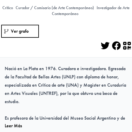
Crítico
Curador / Comisario (de Arte Contemporáneo)
Investigador de Arte
Contemporáneo
Ver grafo
Twitter
Face
Q
Nació en La Plata en 1976. Curadora e investigadora. Egresada
de la Facultad de Bellas Artes (UNLP) con diploma de honor,
especializada en Crítica de arte (UNA) y Magister en Curaduría
en Artes Visuales (UNTREF), por la que obtuvo una beca de
estudio.
Es profesora de la Universidad del Museo Social Argentino y de
Leer Más
la Facultad de Bellas Artes de la UNLP. Ha curado exposiciones