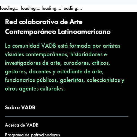
en diferentes instituciones como el MAMBA (2016, 2014,
loading....
loading....
loading....
loading....
2013), CCR (2016), C. C. Haroldo Conti (2013), FNA (2012-
2011-2009), Museo Castagnino-Macro (2011), entre otras,
Red colaborativa de Arte
además de publicar textos en catálogos y revistas
Contemporáneo Latinoamericano
especializadas. Actualmente es becaria del FNA.
La comunidad VADB está formada por artistas
visuales contemporáneos, historiadores e
Vive y trabaja en Buenos Aires.
investigadores de arte, curadores, críticos,
gestores, docentes y estudiante de arte,
funcionarios públicos, galeristas, coleccionistas y
otros agentes culturales.
Sobre VADB
Acerca de VADB
Programa de patrocinadores