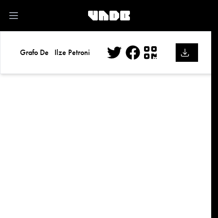
kk
Open main menu
Grafo De
Ilze Petroni
Twitter
Facebook
QR