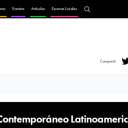
nes
Eventos
Artículos
Escenas Locales
Compartir
Tw
 Contemporáneo Latinoameri