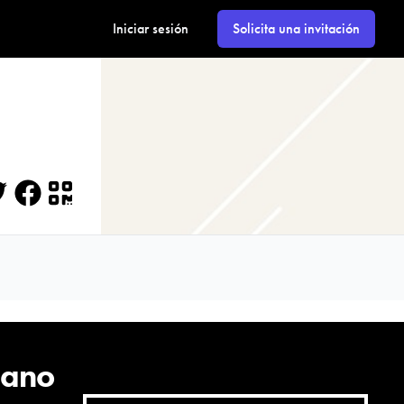
Iniciar sesión
Solicita una invitación
itter
Facebook
QR
cano