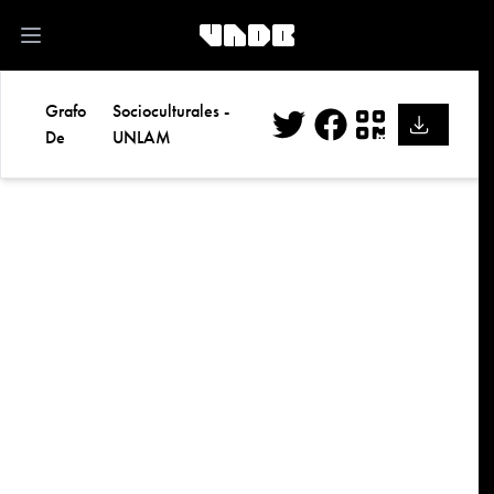
kk
Open main menu
Grafo
Socioculturales -
De
UNLAM
Twitter
Facebook
QR