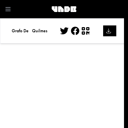
kk
Open main menu
Grafo De
Quilmes
Twitter
Facebook
QR