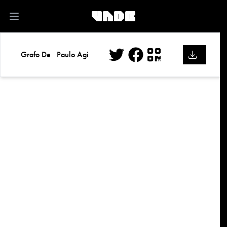
kk
Open main menu
Grafo De
Paulo Agi
Twitter
Facebook
QR