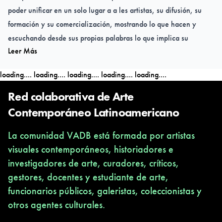
poder unificar en un solo lugar a a les artistas, su difusión, su
formación y su comercialización, mostrando lo que hacen y
escuchando desde sus propias palabras lo que implica su
Leer Más
trabajo. A su vez, se da la posibilidad de abrir nuevas puertas
generando redes mostrando las distancias pero a la vez las
loading....
loading....
loading....
loading....
loading....
similitudes que se encuentran con artistas latinoamericanos.
Red colaborativa de Arte
Contemporáneo Latinoamericano
La comunidad VADB está formada por artistas
visuales contemporáneos, historiadores e
investigadores de arte, curadores, críticos,
gestores, docentes y estudiante de arte,
funcionarios públicos, galeristas, coleccionistas y
otros agentes culturales.