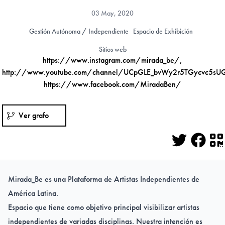
03 May, 2020
Gestión Autónoma / Independiente
Espacio de Exhibición
Sitios web
https://www.instagram.com/mirada_be/
,
http://www.youtube.com/channel/UCpGLE_bvWy2r5TGycvc5sU
https://www.facebook.com/MiradaBen/
Ver grafo
Twitter
Face
Q
Mirada_Be es una Plataforma de Artistas Independientes de
América Latina.
Espacio que tiene como objetivo principal visibilizar artistas
independientes de variadas disciplinas. Nuestra intención es