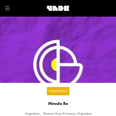
Open main menu
INSTITUTIONS
Mirada Be
Argentina
, , Buenos Aires Province, Argentina