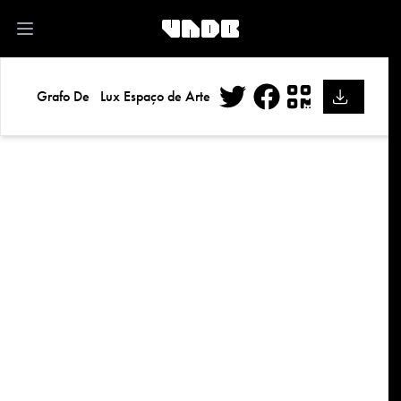
kk
Open main menu
Grafo De
Lux Espaço de Arte
Twitter
Facebook
QR