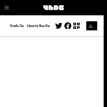
kk
Open main menu
Grafo De
Librería Bonilla
Twitter
Facebook
QR