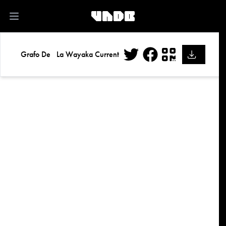
kk
Open main menu
Grafo De
La Wayaka Current
Twitter
Facebook
QR