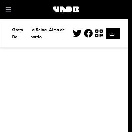
kk
Open main menu
Grafo
La Reina. Alma de
De
barrio
Twitter
Facebook
QR