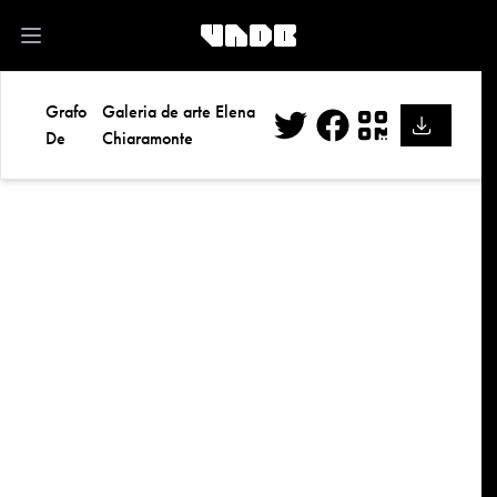
kk
Open main menu
Grafo
Galeria de arte Elena
De
Chiaramonte
Twitter
Facebook
QR