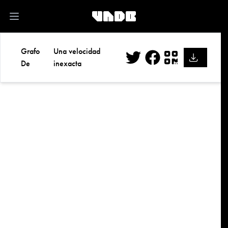
kk
Open main menu
Grafo
Una velocidad
De
inexacta
Twitter
Facebook
QR