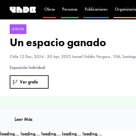
Obras
Personas
Publicaciones
Organizacio
EVENTS
Un espacio ganado
Chile
12 Dec, 2024 - 20 Apr, 2025 Ismael Valdés Vergara , 506, Santiago
Exposición Individual
Ver grafo
Leer Más
loading....
loading....
loading....
loading....
loading....