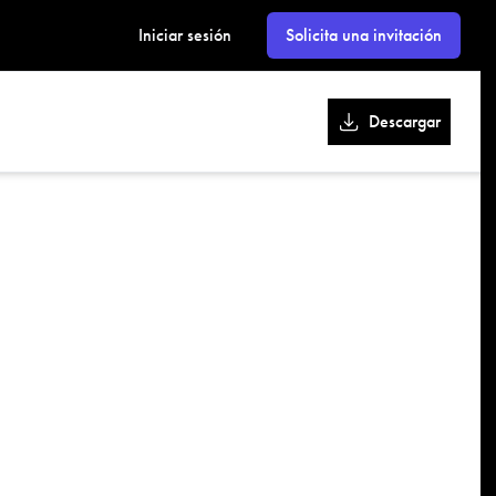
kk
Iniciar sesión
Solicita una invitación
Descargar
ok