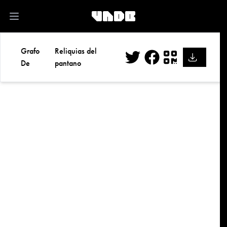
kk
Open main menu
Grafo
Reliquias del
De
pantano
Twitter
Facebook
QR