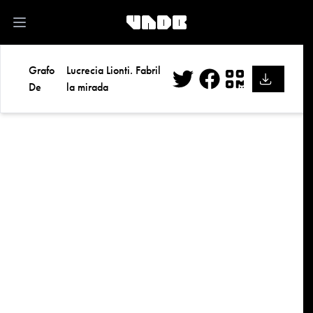
kk
Open main menu
Grafo
Lucrecia Lionti. Fabril
De
la mirada
Twitter
Facebook
QR