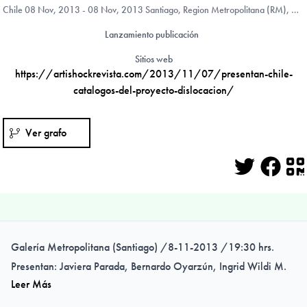
Chile
08 Nov, 2013 - 08 Nov, 2013 Santiago, Region Metropolitana (RM), Chile
Lanzamiento publicación
Sitios web
https://artishockrevista.com/2013/11/07/presentan-chile-
catalogos-del-proyecto-dislocacion/
Ver grafo
Twitter
Face
Q
Galería Metropolitana (Santiago) /8-11-2013 /19:30 hrs.
Presentan: Javiera Parada, Bernardo Oyarzún, Ingrid Wildi M.
Leer Más